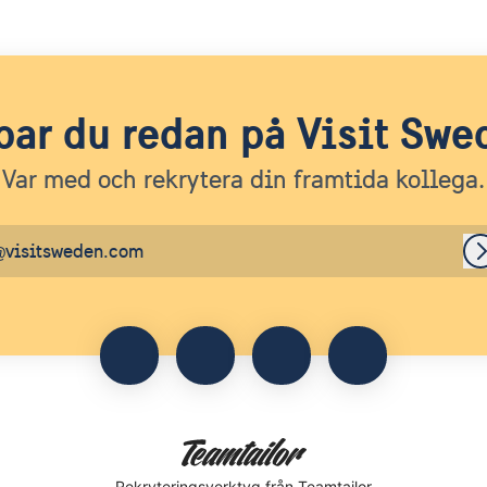
bar du redan på Visit Swe
Var med och rekrytera din framtida kollega.
@visitsweden.com
Rekryteringsverktyg
från Teamtailor