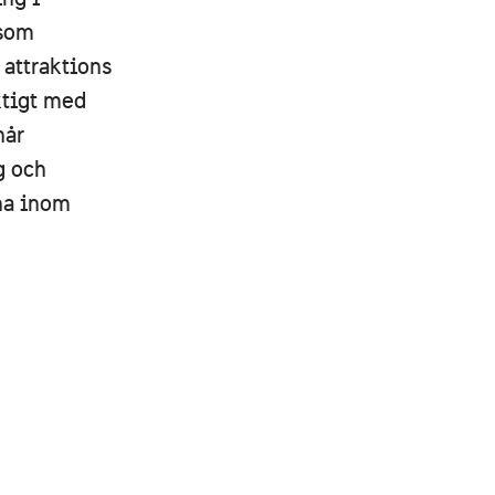
 som
 attraktions
ktigt med
når
g och
na inom