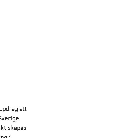
ppdrag att
Sverige
kt skapas
ing i