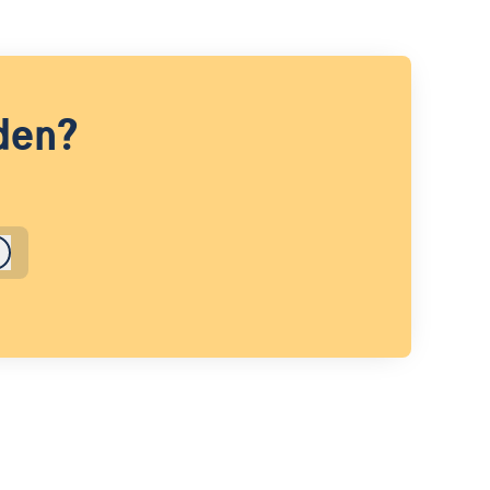
den?
Logga in