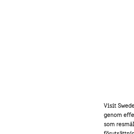
Visit Swed
genom effe
som resmål
förutsättni