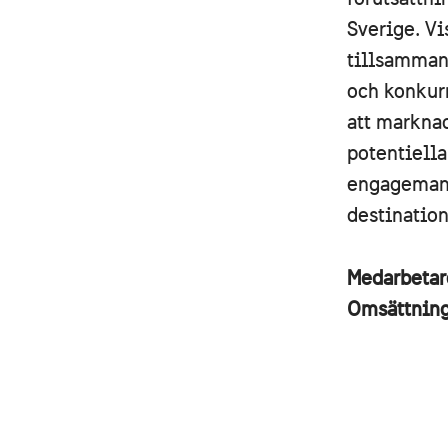
Sverige. V
tillsammans
och konkur
att markna
potentiella
engagemang
destinatio
Medarbeta
Omsättnin